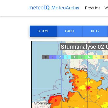
MeteoArchiv
Produkte
We
STURM
HAGEL
BLITZ