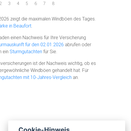
2
3
4
5
6
7
8
2026 zeigt die maximalen Windböen des Tages.
rke in Beaufort
.
den einen Nachweis für Ihre Versicherung
urmauskunft für den 02.01.2026
abrufen oder
n ein
Sturmgutachten
für Sie.
versicherungen ist der Nachweis wichtig, ob es
ußergewöhnliche Windböen gehandelt hat. Für
mgutachten mit 10-Jahres-Vergleich
an.
Cookie-Hinweis