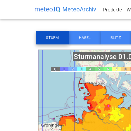
MeteoArchiv
Produkte
We
STURM
HAGEL
BLITZ