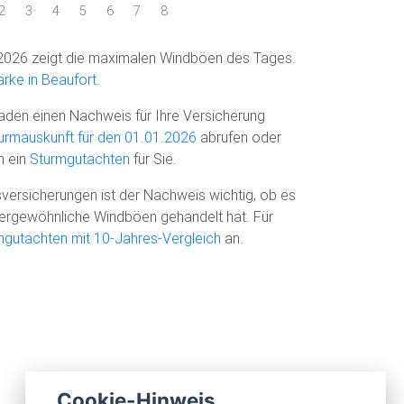
2
3
4
5
6
7
8
2026 zeigt die maximalen Windböen des Tages.
rke in Beaufort
.
den einen Nachweis für Ihre Versicherung
urmauskunft für den 01.01.2026
abrufen oder
n ein
Sturmgutachten
für Sie.
versicherungen ist der Nachweis wichtig, ob es
ußergewöhnliche Windböen gehandelt hat. Für
mgutachten mit 10-Jahres-Vergleich
an.
Cookie-Hinweis