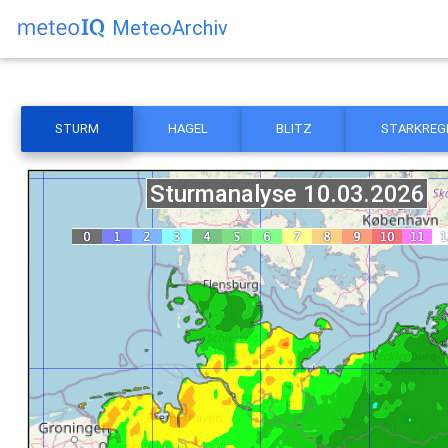
MeteoArchiv
STURM
HAGEL
BLITZ
STARKREG