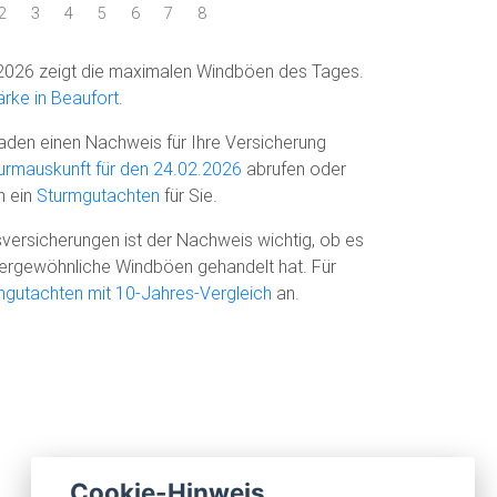
2
3
4
5
6
7
8
2026 zeigt die maximalen Windböen des Tages.
rke in Beaufort
.
den einen Nachweis für Ihre Versicherung
urmauskunft für den 24.02.2026
abrufen oder
n ein
Sturmgutachten
für Sie.
versicherungen ist der Nachweis wichtig, ob es
ußergewöhnliche Windböen gehandelt hat. Für
mgutachten mit 10-Jahres-Vergleich
an.
Cookie-Hinweis