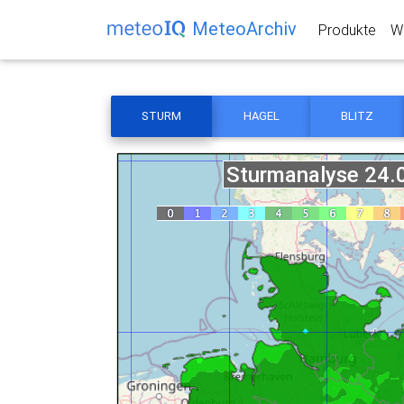
MeteoArchiv
Produkte
We
STURM
HAGEL
BLITZ