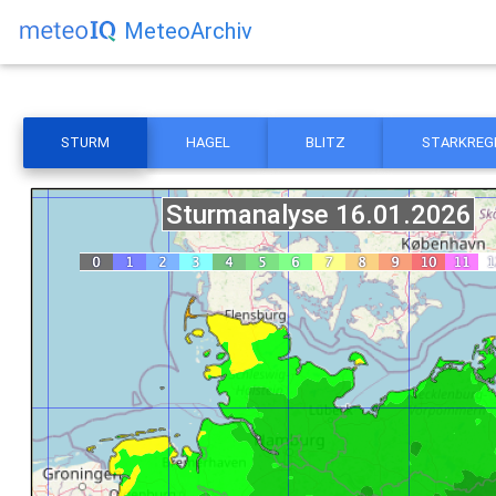
MeteoArchiv
STURM
HAGEL
BLITZ
STARKREG