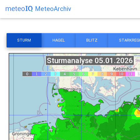
MeteoArchiv
STURM
HAGEL
BLITZ
STARKREG