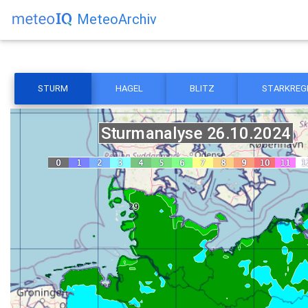
MeteoArchiv
STURM
HAGEL
BLITZ
STARKREG