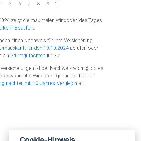
4
5
6
7
8
9
10
2024 zeigt die maximalen Windböen des Tages.
rke in Beaufort
.
den einen Nachweis für Ihre Versicherung
urmauskunft für den 19.10.2024
abrufen oder
n ein
Sturmgutachten
für Sie.
versicherungen ist der Nachweis wichtig, ob es
ußergewöhnliche Windböen gehandelt hat. Für
mgutachten mit 10-Jahres-Vergleich
an.
Cookie-Hinweis