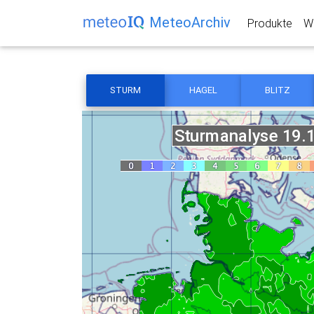
MeteoArchiv
Produkte
We
STURM
HAGEL
BLITZ