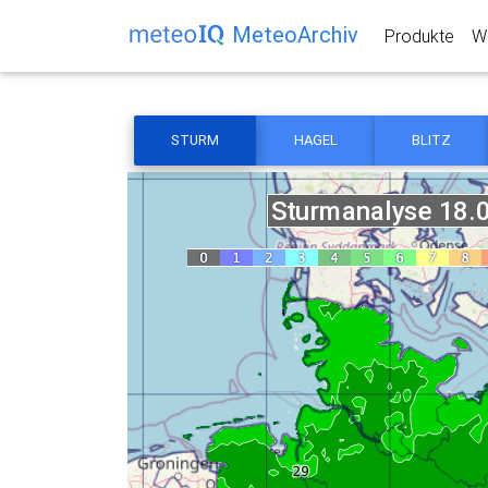
MeteoArchiv
Produkte
We
STURM
HAGEL
BLITZ