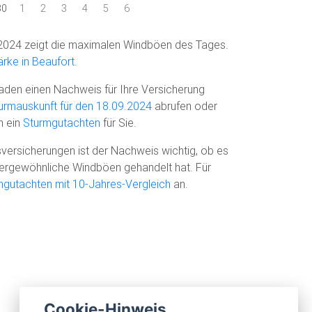
30
1
2
3
4
5
6
2024 zeigt die maximalen Windböen des Tages.
rke in Beaufort
.
den einen Nachweis für Ihre Versicherung
urmauskunft für den 18.09.2024
abrufen oder
n ein
Sturmgutachten
für Sie.
versicherungen ist der Nachweis wichtig, ob es
ußergewöhnliche Windböen gehandelt hat. Für
mgutachten mit 10-Jahres-Vergleich
an.
Cookie-Hinweis