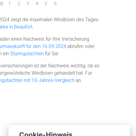
30
1
2
3
4
5
6
2024 zeigt die maximalen Windböen des Tages.
rke in Beaufort
.
den einen Nachweis für Ihre Versicherung
urmauskunft für den 16.09.2024
abrufen oder
n ein
Sturmgutachten
für Sie.
versicherungen ist der Nachweis wichtig, ob es
ußergewöhnliche Windböen gehandelt hat. Für
mgutachten mit 10-Jahres-Vergleich
an.
Cookie-Hinweis