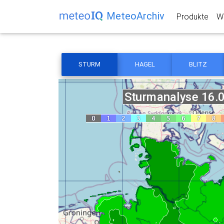
MeteoArchiv
Produkte
We
STURM
HAGEL
BLITZ