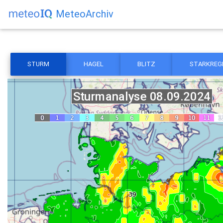
MeteoArchiv
STURM
HAGEL
BLITZ
STARKREG