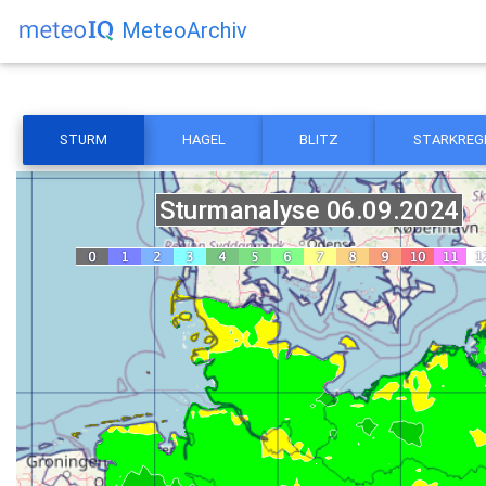
MeteoArchiv
STURM
HAGEL
BLITZ
STARKREG