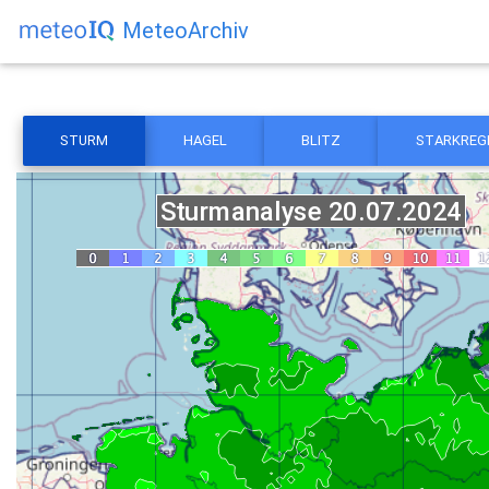
MeteoArchiv
STURM
HAGEL
BLITZ
STARKREG