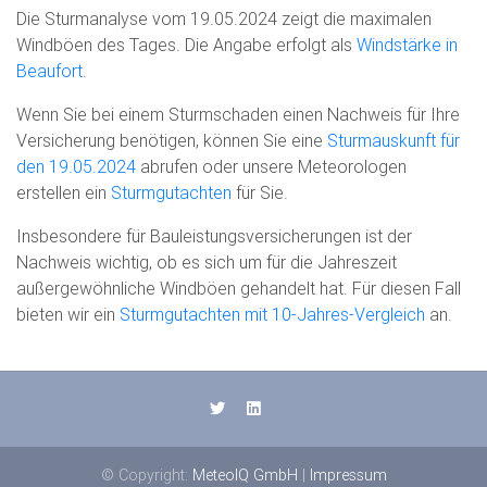
Die Sturmanalyse vom 19.05.2024 zeigt die maximalen
Windböen des Tages. Die Angabe erfolgt als
Windstärke in
Beaufort
.
Wenn Sie bei einem Sturmschaden einen Nachweis für Ihre
Versicherung benötigen, können Sie eine
Sturmauskunft für
den 19.05.2024
abrufen oder unsere Meteorologen
erstellen ein
Sturmgutachten
für Sie.
Insbesondere für Bauleistungsversicherungen ist der
Nachweis wichtig, ob es sich um für die Jahreszeit
außergewöhnliche Windböen gehandelt hat. Für diesen Fall
bieten wir ein
Sturmgutachten mit 10-Jahres-Vergleich
an.
© Copyright:
MeteoIQ GmbH
|
Impressum