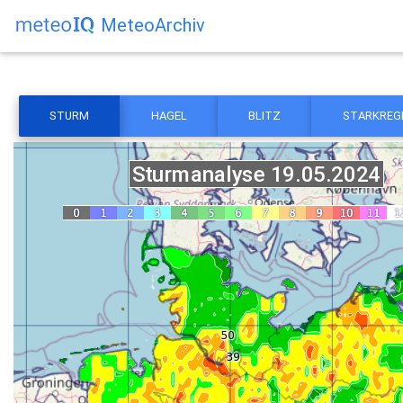
MeteoArchiv
STURM
HAGEL
BLITZ
STARKREG