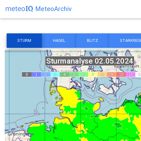
MeteoArchiv
STURM
HAGEL
BLITZ
STARKREG