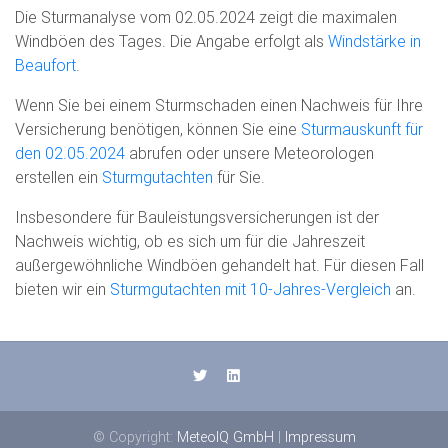
Die Sturmanalyse vom 02.05.2024 zeigt die maximalen
Windböen des Tages. Die Angabe erfolgt als
Windstärke in
Beaufort
.
Wenn Sie bei einem Sturmschaden einen Nachweis für Ihre
Versicherung benötigen, können Sie eine
Sturmauskunft für
den 02.05.2024
abrufen oder unsere Meteorologen
erstellen ein
Sturmgutachten
für Sie.
Insbesondere für Bauleistungsversicherungen ist der
Nachweis wichtig, ob es sich um für die Jahreszeit
außergewöhnliche Windböen gehandelt hat. Für diesen Fall
bieten wir ein
Sturmgutachten mit 10-Jahres-Vergleich
an.
© Copyright:
MeteoIQ GmbH
|
Impressum