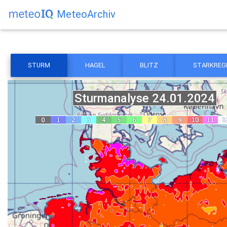
MeteoArchiv
STURM
HAGEL
BLITZ
STARKREG