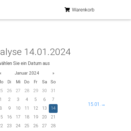
Warenkorb
alyse 14.01.2024
wählen Sie ein Datum aus
«
Januar 2024
»
Mo
Di
Mi
Do
Fr
Sa
So
25
26
27
28
29
30
31
1
2
3
4
5
6
7
15.01.→
8
9
10
11
12
13
14
15
16
17
18
19
20
21
22
23
24
25
26
27
28