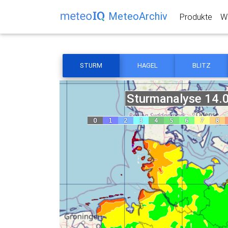
MeteoArchiv
Produkte
We
STURM
HAGEL
BLITZ