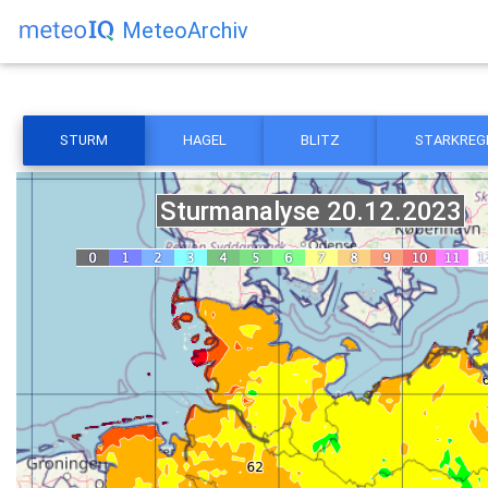
MeteoArchiv
STURM
HAGEL
BLITZ
STARKREG