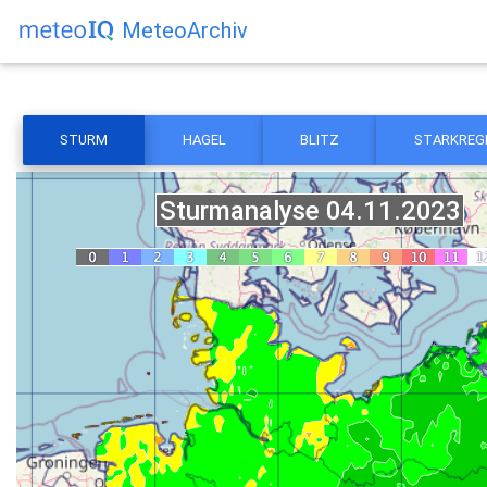
MeteoArchiv
STURM
HAGEL
BLITZ
STARKREG