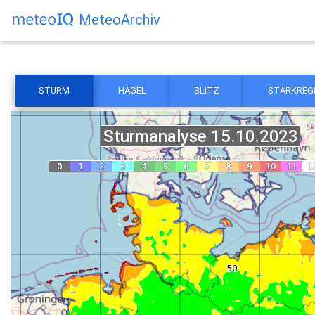
MeteoArchiv
STURM
HAGEL
BLITZ
STARKREG