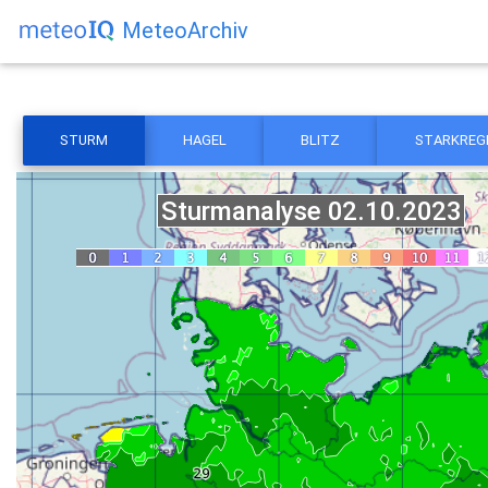
MeteoArchiv
STURM
HAGEL
BLITZ
STARKREG