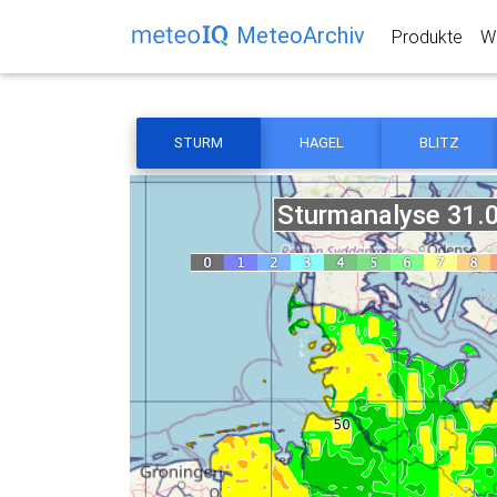
MeteoArchiv
Produkte
We
STURM
HAGEL
BLITZ