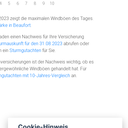
4
5
6
7
8
9
10
2023 zeigt die maximalen Windböen des Tages.
rke in Beaufort
.
den einen Nachweis für Ihre Versicherung
urmauskunft für den 31.08.2023
abrufen oder
n ein
Sturmgutachten
für Sie.
versicherungen ist der Nachweis wichtig, ob es
ußergewöhnliche Windböen gehandelt hat. Für
mgutachten mit 10-Jahres-Vergleich
an.
Cookie-Hinweis