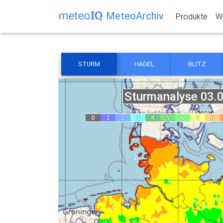
MeteoArchiv
Produkte
We
STURM
HAGEL
BLITZ