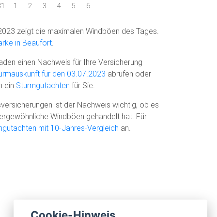
31
1
2
3
4
5
6
2023 zeigt die maximalen Windböen des Tages.
rke in Beaufort
.
den einen Nachweis für Ihre Versicherung
urmauskunft für den 03.07.2023
abrufen oder
n ein
Sturmgutachten
für Sie.
versicherungen ist der Nachweis wichtig, ob es
ußergewöhnliche Windböen gehandelt hat. Für
mgutachten mit 10-Jahres-Vergleich
an.
Cookie-Hinweis