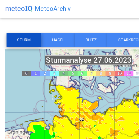
MeteoArchiv
STURM
HAGEL
BLITZ
STARKREG