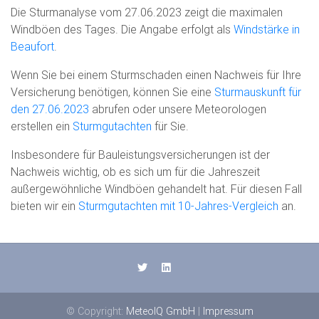
Die Sturmanalyse vom 27.06.2023 zeigt die maximalen
Windböen des Tages. Die Angabe erfolgt als
Windstärke in
Beaufort
.
Wenn Sie bei einem Sturmschaden einen Nachweis für Ihre
Versicherung benötigen, können Sie eine
Sturmauskunft für
den 27.06.2023
abrufen oder unsere Meteorologen
erstellen ein
Sturmgutachten
für Sie.
Insbesondere für Bauleistungsversicherungen ist der
Nachweis wichtig, ob es sich um für die Jahreszeit
außergewöhnliche Windböen gehandelt hat. Für diesen Fall
bieten wir ein
Sturmgutachten mit 10-Jahres-Vergleich
an.
© Copyright:
MeteoIQ GmbH
|
Impressum