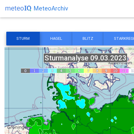
MeteoArchiv
STURM
HAGEL
BLITZ
STARKREG