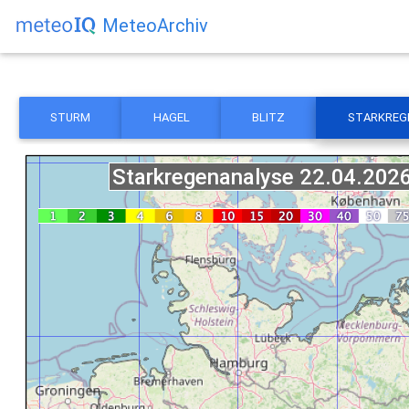
MeteoArchiv
STURM
HAGEL
BLITZ
STARKREG