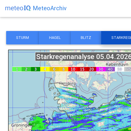
MeteoArchiv
STURM
HAGEL
BLITZ
STARKREG