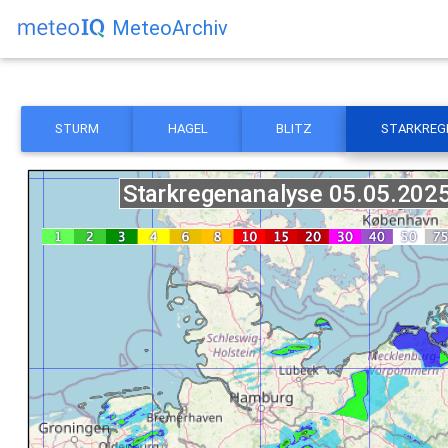
MeteoArchiv
STURM
HAGEL
BLITZ
STARKREG