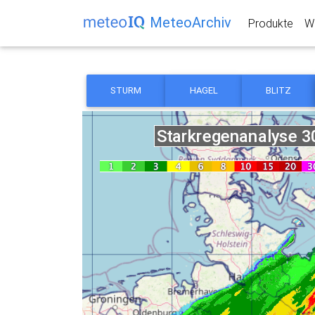
MeteoArchiv
Produkte
We
STURM
HAGEL
BLITZ