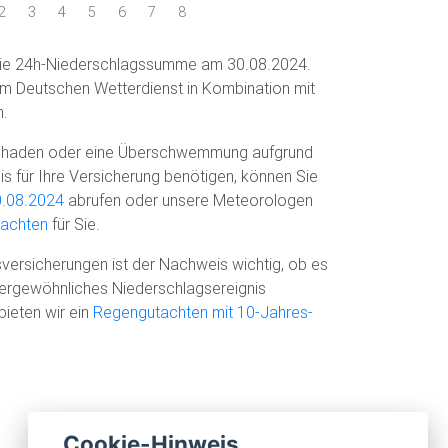
2
3
4
5
6
7
8
 die 24h-Niederschlagssumme am 30.08.2024.
om Deutschen Wetterdienst in Kombination mit
n.
chaden oder eine Überschwemmung aufgrund
s für Ihre Versicherung benötigen, können Sie
0.08.2024
abrufen oder unsere Meteorologen
tachten
für Sie.
versicherungen ist der Nachweis wichtig, ob es
ßergewöhnliches Niederschlagsereignis
bieten wir ein
Regengutachten mit 10-Jahres-
Cookie-Hinweis