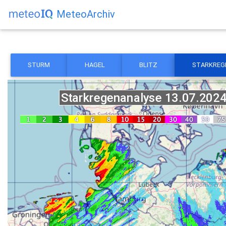
MeteoArchiv
STURM
HAGEL
BLITZ
STARKREG