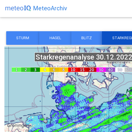
MeteoArchiv
STURM
HAGEL
BLITZ
STARKREG