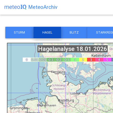
MeteoArchiv
STURM
HAGEL
BLITZ
STARKREG