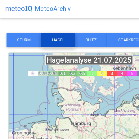
MeteoArchiv
STURM
HAGEL
BLITZ
STARKREG