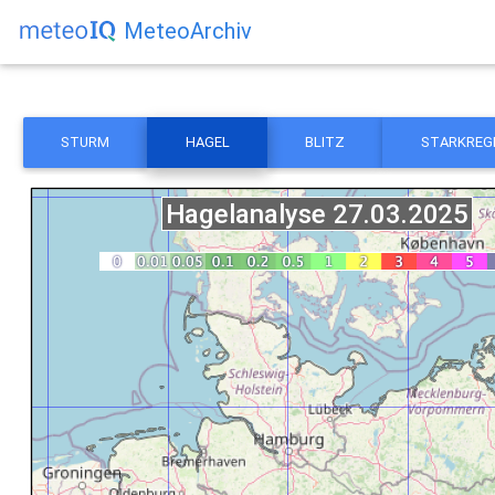
MeteoArchiv
STURM
HAGEL
BLITZ
STARKREG