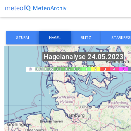
MeteoArchiv
STURM
HAGEL
BLITZ
STARKREG