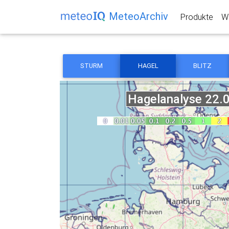
MeteoArchiv
Produkte
We
STURM
HAGEL
BLITZ