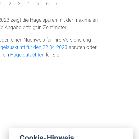
1
2
3
4
5
6
7
023 zeigt die Hagelspuren mit der maximalen
e Angabe erfolgt in Zentimeter.
den einen Nachweis für Ihre Versicherung
gelauskunft für den 22.04.2023
abrufen oder
n ein
Hagelgutachten
für Sie.
Cookie-Hinweis