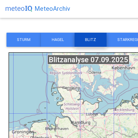
MeteoArchiv
STURM
HAGEL
BLITZ
STARKREG