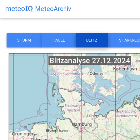
MeteoArchiv
STURM
HAGEL
BLITZ
STARKREG