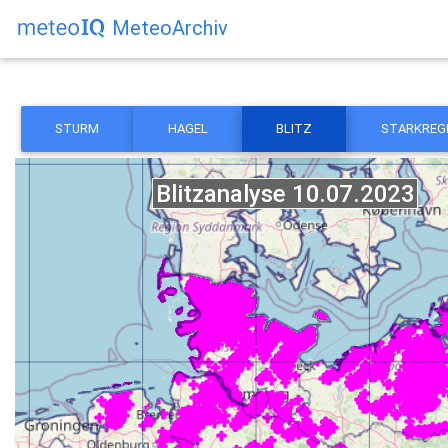
MeteoArchiv
STURM
HAGEL
BLITZ
STARKREG