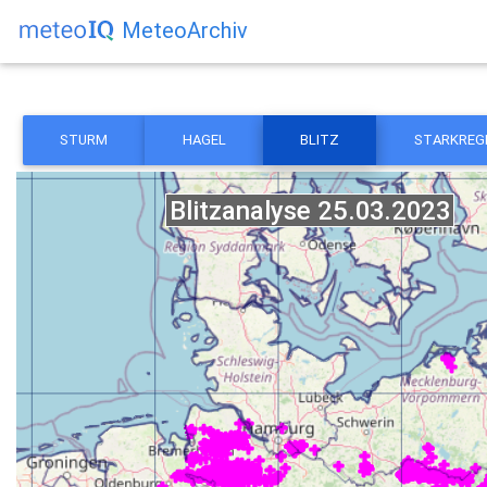
MeteoArchiv
STURM
HAGEL
BLITZ
STARKREG