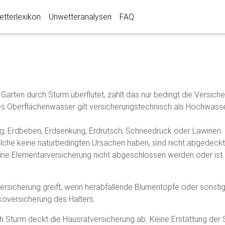
tterlexikon
Unwetteranalysen
FAQ
r Garten durch Sturm überflutet, zahlt das nur bedingt die Versic
es Oberflächenwasser gilt versicherungstechnisch als Hochwasser
, Erdbeben, Erdsenkung, Erdrutsch, Schneedruck oder Lawinen.
che keine naturbedingten Ursachen haben, sind nicht abgedeckt. 
ine Elementarversicherung nicht abgeschlossen werden oder ist 
htversicherung greift, wenn herabfallende Blumentöpfe oder sonst
skoversicherung des Halters.
 Sturm deckt die Hausratversicherung ab. Keine Erstattung der S