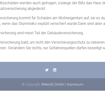
Blitzschäden werden auch getragen, solange der Blitz das Haus dir
usatzversicherung abgedeckt.
ersicherung kommt für Schäden am Wohneigentum auf, sei es d
ur, wenn das Sturmrisiko explizit versichert wurde.Dann sind ab
sicherung sind meist Teil der Gebäudeversicherung.
 Versicherung bald, um nicht den Versicherungsschutz zu riskiere
en. Verändern Sie nichts, nur Gefahrenquellen dürfen beseitigt w
© Copyright:
MeteoIQ GmbH
|
Impressum