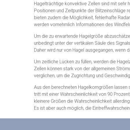
Hagelträchtige konvektive Zellen sind mit sehr 
Positionen und Zeitpunkte der Blitzeinschläge 
bieten zudem die Möglichkeit, fehlerhafte Rada
werden vornehmlich Informationen des Windfel
Um die zu erwartende Hagelgröße abzuschätzen,
unbedingt unter der vertikalen Säule des Signals
Daher wird nur von Hagel ausgegangen, wenn d
Um zeitliche Lücken zu füllen, werden die Hagelz
Zellen können stark von der allgemeinen Ström
verglichen, um die Zugrichtung und Geschwindi
Aus den berechneten Hagelkorngrößen lassen si
tritt mit einer Wahrscheinlichkeit von 90 Prozen
kleinere Größen die Wahrscheinlichkeit allerdin
Es ist aber auch möglich, die Eintreffwahrschei