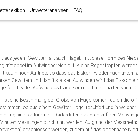
tterlexikon
Unwetteranalysen
FAQ
t aus jedem Gewitter fällt auch Hagel. Tritt diese Form des Niede
ag tritt dabei im Aufwindbereich auf. Kleine Regentropfen werde
ht kaum noch Auftrieb, so dass das Eiskorn wieder nach unten fäl
tarken Gewittern und damit starken Aufwinden wird das Eiskorn 
e fort, bis der Aufwind das Hagelkorn nicht mehr halten kann. De
n, ist eine Bestimmung der Größe von Hagelkörnern durch die off
estimmen, ob aus einem Gewitter Hagel resultiert und in welcher
Bestimmung sind Radardaten. Radardaten basieren auf den Messung
 Minuten Messungen durchführt werden. Aufgrund der Messmetho
 Konvektion) geschlossen werden, zudem auf das bodennahe Nie