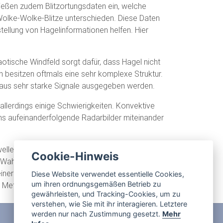
ließen zudem Blitzortungsdaten ein, welche
Wolke-Wolke-Blitze unterschieden. Diese Daten
tellung von Hagelinformationen helfen. Hier
tische Windfeld sorgt dafür, dass Hagel nicht
en besitzen oftmals eine sehr komplexe Struktur.
aus sehr starke Signale ausgegeben werden.
 allerdings einige Schwierigkeiten. Konvektive
ns aufeinanderfolgende Radarbilder miteinander
ellenwerte errechnen. Die errechnete Größe
Cookie-Hinweis
Wahrscheinlichkeit eintreten können, für
ner Wahrscheinlichkeit von 90 Prozent auftritt.
Diese Website verwendet essentielle Cookies,
um ihren ordnungsgemäßen Betrieb zu
e MeteoIQ.
gewährleisten, und Tracking-Cookies, um zu
verstehen, wie Sie mit ihr interagieren. Letztere
werden nur nach Zustimmung gesetzt.
Mehr