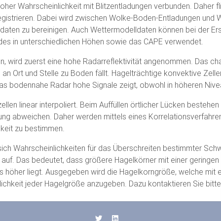
hoher Wahrscheinlichkeit mit Blitzentladungen verbunden. Daher f
registrieren. Dabei wird zwischen Wolke-Boden-Entladungen und 
rdaten zu bereinigen. Auch Wettermodelldaten können bei der Ers
des in unterschiedlichen Höhen sowie das CAPE verwendet.
 wird zuerst eine hohe Radarreflektivität angenommen. Das chao
 an Ort und Stelle zu Boden fällt. Hagelträchtige konvektive Zell
as bodennahe Radar hohe Signale zeigt, obwohl in höheren Nive
ellen linear interpoliert. Beim Auffüllen örtlicher Lücken bestehen
ung abweichen. Daher werden mittels eines Korrelationsverfahre
gkeit zu bestimmen.
ch Wahrscheinlichkeiten für das Überschreiten bestimmter Schw
t auf. Das bedeutet, dass größere Hagelkörner mit einer geringen 
gs höher liegt. Ausgegeben wird die Hagelkorngröße, welche mit ei
nlichkeit jeder Hagelgröße anzugeben. Dazu kontaktieren Sie bitt