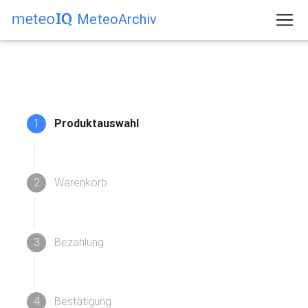
MeteoArchiv
1
Produktauswahl
2
Warenkorb
3
Bezahlung
4
Bestätigung