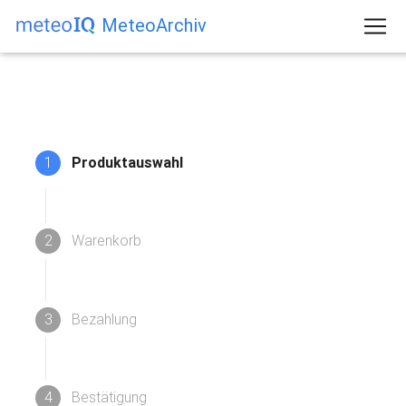
MeteoArchiv
1
Produktauswahl
2
Warenkorb
3
Bezahlung
4
Bestätigung