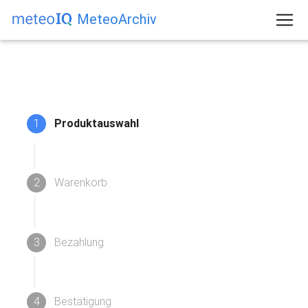
MeteoArchiv
1
Produktauswahl
2
Warenkorb
3
Bezahlung
4
Bestätigung