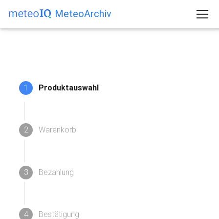
MeteoArchiv
1
Produktauswahl
2
Warenkorb
3
Bezahlung
4
Bestätigung