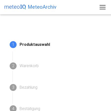
MeteoArchiv
1
Produktauswahl
2
Warenkorb
3
Bezahlung
4
Bestätigung