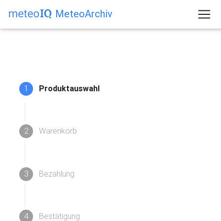
MeteoArchiv
1
Produktauswahl
2
Warenkorb
3
Bezahlung
4
Bestätigung