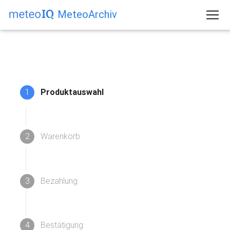
MeteoArchiv
1
Produktauswahl
2
Warenkorb
3
Bezahlung
4
Bestätigung