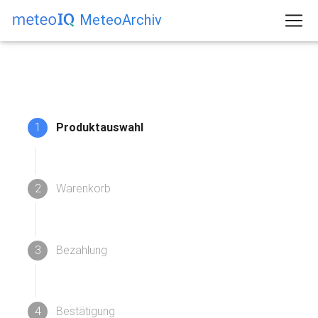
MeteoArchiv
1
Produktauswahl
2
Warenkorb
3
Bezahlung
4
Bestätigung